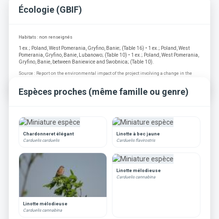
Écologie (GBIF)
Habitats : non renseignés
1 ex.; Poland, West Pomerania, Gryfino, Banie; (Table 16) • 1 ex.; Poland, West
Pomerania, Gryfino, Banie, Lubanowo; (Table 10) • 1 ex.; Poland, West Pomerania,
Gryfino, Banie, between Baniewice and Swobnica; (Table 10).
Source : Report on the environmental impact of the project involving a change in the
number and parameters of the wind power plants at the planned Banie III wind farm
Espèces proches (même famille ou genre)
Chardonneret élégant
Linotte à bec jaune
Carduelis carduelis
Carduelis flavirostris
Linotte mélodieuse
Carduelis cannabina
Linotte mélodieuse
Carduelis cannabina