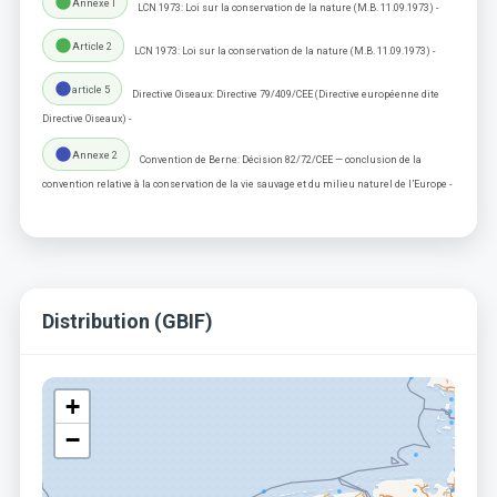
lens
Annexe I
LCN 1973: Loi sur la conservation de la nature (M.B. 11.09.1973) -
lens
Article 2
LCN 1973: Loi sur la conservation de la nature (M.B. 11.09.1973) -
lens
article 5
Directive Oiseaux: Directive 79/409/CEE (Directive européenne dite
Directive Oiseaux) -
lens
Annexe 2
Convention de Berne: Décision 82/72/CEE — conclusion de la
convention relative à la conservation de la vie sauvage et du milieu naturel de l’Europe -
Distribution (GBIF)
+
−