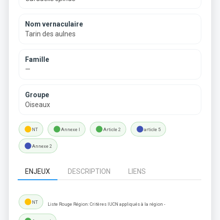
Nom vernaculaire
Tarin des aulnes
Famille
—
Groupe
Oiseaux
lens
lens
lens
lens
NT
Annexe I
Article 2
article 5
lens
Annexe 2
ENJEUX
DESCRIPTION
LIENS
lens
NT
Liste Rouge Région: Critères IUCN appliqués à la région -