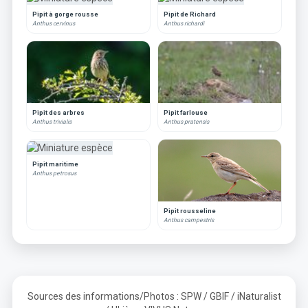
Pipit à gorge rousse
Pipit de Richard
Anthus cervinus
Anthus richardi
Pipit des arbres
Pipit farlouse
Anthus trivialis
Anthus pratensis
Pipit maritime
Anthus petrosus
Pipit rousseline
Anthus campestris
Sources des informations/Photos : SPW / GBIF / iNaturalist