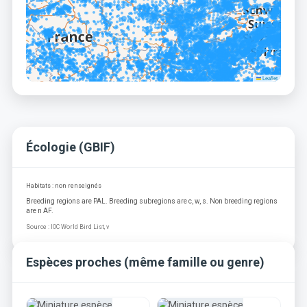
Leaflet
Écologie (GBIF)
Habitats : non renseignés
Breeding regions are PAL. Breeding subregions are c, w, s. Non breeding regions
are n AF.
Source : IOC World Bird List, v
Espèces proches (même famille ou genre)