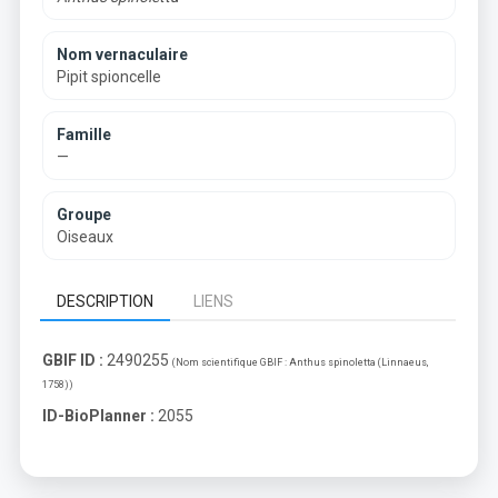
Nom vernaculaire
Pipit spioncelle
Famille
—
Groupe
Oiseaux
DESCRIPTION
LIENS
GBIF ID :
2490255
(Nom scientifique GBIF :
Anthus spinoletta (Linnaeus,
1758)
)
ID-BioPlanner :
2055