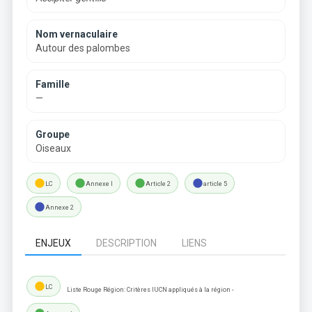
Nom vernaculaire
Autour des palombes
Famille
—
Groupe
Oiseaux
lens
lens
lens
lens
LC
Annexe I
Article 2
article 5
lens
Annexe 2
ENJEUX
DESCRIPTION
LIENS
lens
LC
Liste Rouge Région: Critères IUCN appliqués à la région -