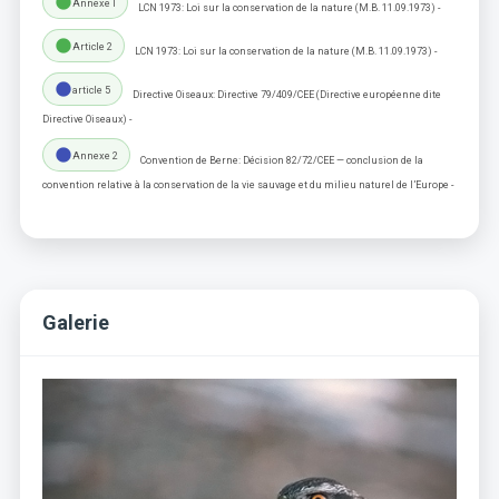
lens
Annexe I
LCN 1973: Loi sur la conservation de la nature (M.B. 11.09.1973) -
lens
Article 2
LCN 1973: Loi sur la conservation de la nature (M.B. 11.09.1973) -
lens
article 5
Directive Oiseaux: Directive 79/409/CEE (Directive européenne dite
Directive Oiseaux) -
lens
Annexe 2
Convention de Berne: Décision 82/72/CEE — conclusion de la
convention relative à la conservation de la vie sauvage et du milieu naturel de l’Europe -
Galerie
Previous
Next