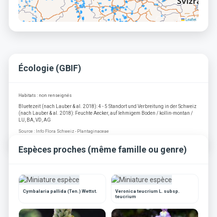
Leaflet
Écologie (GBIF)
Habitats : non renseignés
Bluetezeit (nach Lauber & al. 2018): 4 - 5 Standort und Verbreitung in der Schweiz
(nach Lauber & al. 2018): Feuchte Aecker, auf lehmigem Boden / kollin-montan /
LU, BA, VD, AG
Source : Info Flora Schweiz - Plantaginaceae
Espèces proches (même famille ou genre)
Cymbalaria pallida (Ten.) Wettst.
Veronica teucrium L. subsp.
teucrium