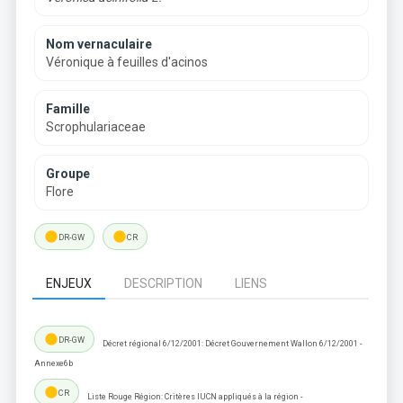
Nom vernaculaire
Véronique à feuilles d'acinos
Famille
Scrophulariaceae
Groupe
Flore
lens
lens
DR-GW
CR
ENJEUX
DESCRIPTION
LIENS
lens
DR-GW
Décret régional 6/12/2001: Décret Gouvernement Wallon 6/12/2001 -
Annexe6b
lens
CR
Liste Rouge Région: Critères IUCN appliqués à la région -