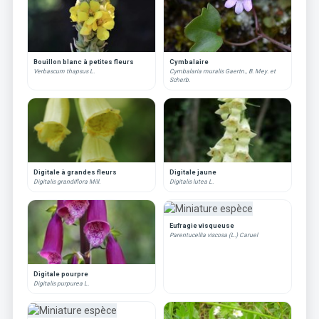
Bouillon blanc à petites fleurs
Cymbalaire
Verbascum thapsus L.
Cymbalaria muralis Gaertn., B. Mey. et
Scherb.
Digitale à grandes fleurs
Digitale jaune
Digitalis grandiflora Mill.
Digitalis lutea L.
Eufragie visqueuse
Parentucellia viscosa (L.) Caruel
Digitale pourpre
Digitalis purpurea L.