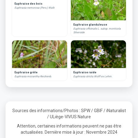
Euphraise des bois
Euphrasia nemorosa (Pers.) Wallr.
Euphraise glanduleuse
Euphrasia officinalis L. subsp. monticola
Silverside
Euphraise grêle
Euphraise raide
Euphrasia micrantha Reichenb.
Euphrasia stricta Wolff ex Lehm.
Sources des informations/Photos : SPW / GBIF / iNaturalist
/ ULiège-VIVUS Nature
Attention, certaines informations peuvent ne pas être
actualisées. Dernière mise à jour : Novembre 2024