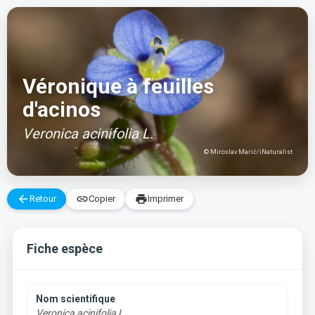
Aller
au
contenu
Véronique à feuilles
d'acinos
Veronica acinifolia L.
© Miroslav Marić/iNaturalist
arrow_back
link
print
Retour
Copier
Imprimer
Fiche espèce
Nom scientifique
Veronica acinifolia L.