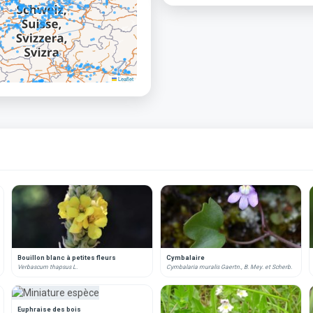
Leaflet
Bouillon blanc à petites fleurs
Cymbalaire
Verbascum thapsus L.
Cymbalaria muralis Gaertn., B. Mey. et Scherb.
Euphraise des bois