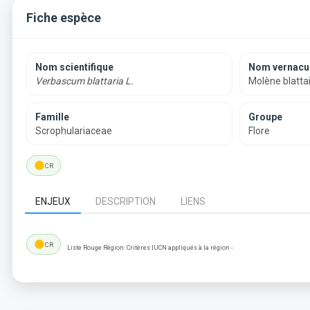
Fiche espèce
Nom scientifique
Nom vernacul
Verbascum blattaria L.
Molène blatta
Famille
Groupe
Scrophulariaceae
Flore
lens
CR
ENJEUX
DESCRIPTION
LIENS
lens
CR
Liste Rouge Région: Critères IUCN appliqués à la région -