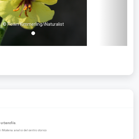
© Flown Kimmerling/iNaturalist
-urbanofila.
di Modena: analisi del centro storico