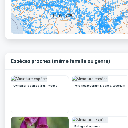
Espèces proches (même famille ou genre)
Cymbalaria pallida (Ten.) Wettst.
Veronica teucrium L. subsp. teucrium
Eufragie visqueuse