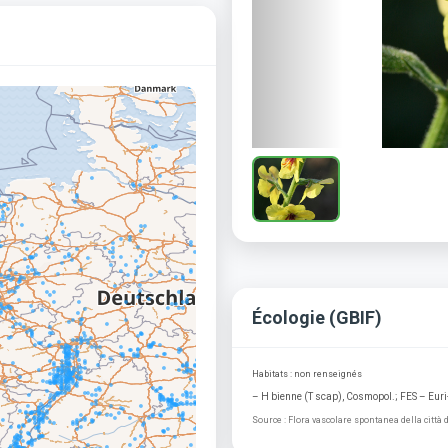
Écologie (GBIF)
Habitats : non renseignés
– H bienne (T scap), Cosmopol.; FES – Euri
Source : Flora vascolare spontanea della città 