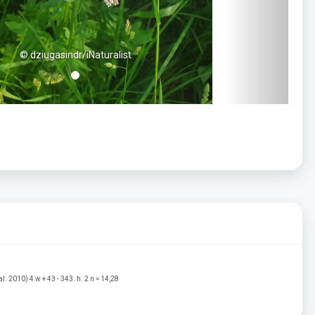
© dziugasindr/iNaturalist
. 2010) 4 w + 43 - 343. h. 2 n = 14,28