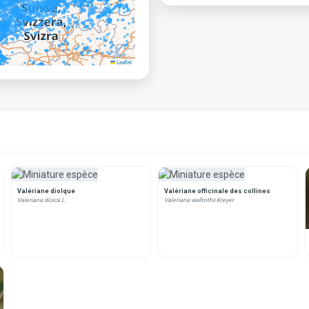
Leaflet
Valériane dioIque
Valériane officinale des collines
Valeriana dioica L.
Valeriana wallrothii Kreyer