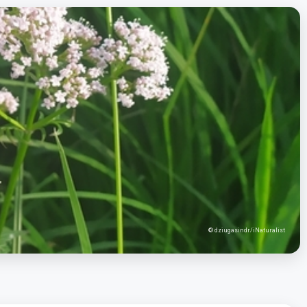
© dziugasindr/iNaturalist