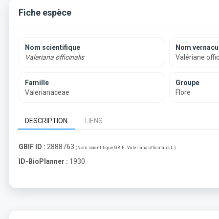
Fiche espèce
Nom scientifique
Nom vernacul
Valeriana officinalis
Valériane offi
Famille
Groupe
Valerianaceae
Flore
DESCRIPTION
LIENS
GBIF ID :
2888763
(Nom scientifique GBIF :
Valeriana officinalis L.
)
ID-BioPlanner :
1930