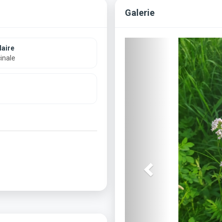
Galerie
Previous
aire
cinale