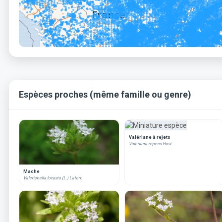
Espèces proches (même famille ou genre)
Valériane à rejets
Valeriana repens Host
Mache
Valerianella locusta (L.) Laterr.