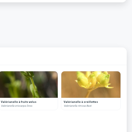
Valérianelle à fruits velus
Valérianelle à oreillettes
Valerianella eriocarpa Desv.
Valerianella rimosa Bast.