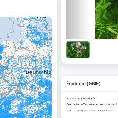
Écologie (GBIF)
Habitats : non renseignés
Oekologische Zeigerwerte (nach Landolt & al
Source : Info Flora Schweiz - Caprifoliaceae