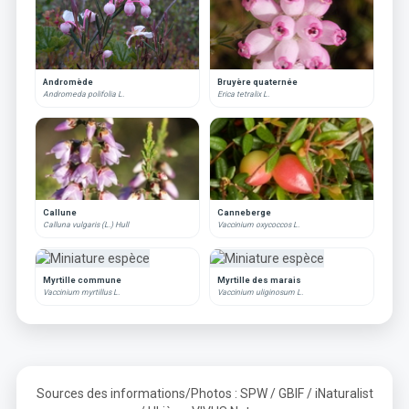
Andromède
Bruyère quaternée
Andromeda polifolia L.
Erica tetralix L.
Callune
Canneberge
Calluna vulgaris (L.) Hull
Vaccinium oxycoccos L.
Myrtille commune
Myrtille des marais
Vaccinium myrtillus L.
Vaccinium uliginosum L.
Sources des informations/Photos : SPW / GBIF / iNaturalist