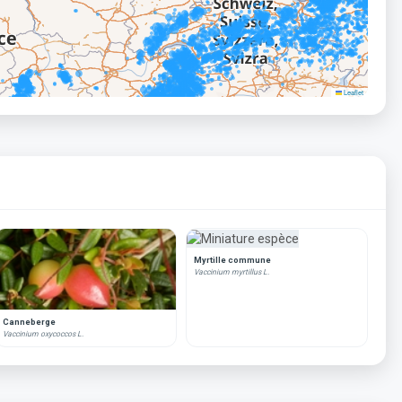
Leaflet
Myrtille commune
Vaccinium myrtillus L.
Canneberge
Vaccinium oxycoccos L.