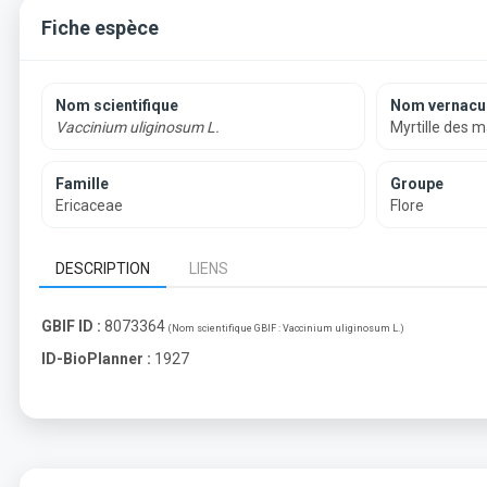
Fiche espèce
Nom scientifique
Nom vernacul
Vaccinium uliginosum L.
Myrtille des m
Famille
Groupe
Ericaceae
Flore
DESCRIPTION
LIENS
GBIF ID :
8073364
(Nom scientifique GBIF :
Vaccinium uliginosum L.
)
ID-BioPlanner :
1927