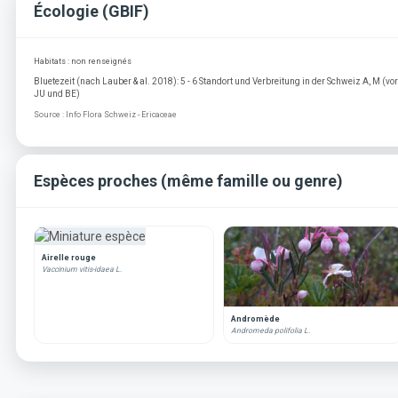
Écologie (GBIF)
Habitats : non renseignés
Bluetezeit (nach Lauber & al. 2018): 5 - 6 Standort und Verbreitung in der Schweiz A, M (v
JU und BE)
Source : Info Flora Schweiz - Ericaceae
Espèces proches (même famille ou genre)
Airelle rouge
Vaccinium vitis-idaea L.
Andromède
Andromeda polifolia L.