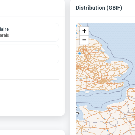
Distribution (GBIF)
aire
+
arais
−