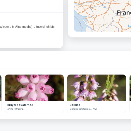
orwiegend in Alpennaehe), J (noerdlich bis
Bruyère quaternée
Callune
Erica tetralix L.
Calluna vulgaris (L.) Hull