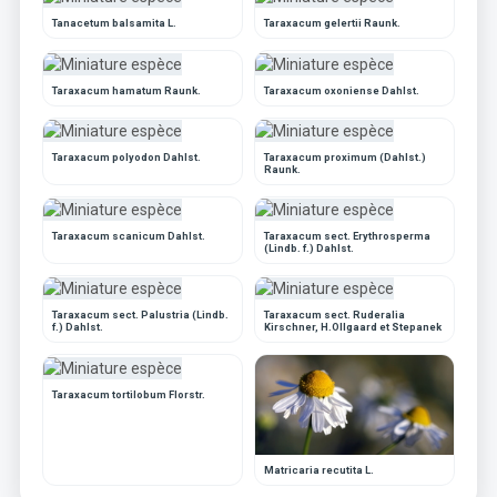
Tanacetum balsamita L.
Taraxacum gelertii Raunk.
Taraxacum hamatum Raunk.
Taraxacum oxoniense Dahlst.
Taraxacum polyodon Dahlst.
Taraxacum proximum (Dahlst.)
Raunk.
Taraxacum scanicum Dahlst.
Taraxacum sect. Erythrosperma
(Lindb. f.) Dahlst.
Taraxacum sect. Palustria (Lindb.
Taraxacum sect. Ruderalia
f.) Dahlst.
Kirschner, H.Ollgaard et Stepanek
Taraxacum tortilobum Florstr.
Matricaria recutita L.