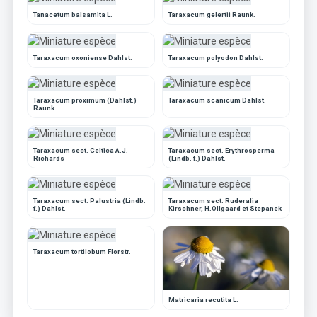
Tanacetum balsamita L.
Taraxacum gelertii Raunk.
Taraxacum oxoniense Dahlst.
Taraxacum polyodon Dahlst.
Taraxacum proximum (Dahlst.)
Taraxacum scanicum Dahlst.
Raunk.
Taraxacum sect. Celtica A.J.
Taraxacum sect. Erythrosperma
Richards
(Lindb. f.) Dahlst.
Taraxacum sect. Palustria (Lindb.
Taraxacum sect. Ruderalia
f.) Dahlst.
Kirschner, H.Ollgaard et Stepanek
Taraxacum tortilobum Florstr.
Matricaria recutita L.