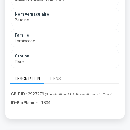
Nom vernaculaire
Bétoine
Famille
Lamiaceae
Groupe
Flore
DESCRIPTION
LIENS
GBIF ID :
2927279
(Nom scientifique GBIF :
Stachys officinalis (L.) Trevis.
)
ID-BioPlanner :
1804