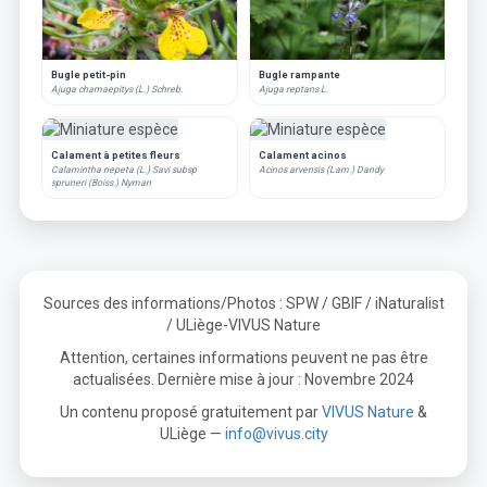
Bugle petit-pin
Bugle rampante
Ajuga chamaepitys (L.) Schreb.
Ajuga reptans L.
Calament à petites fleurs
Calament acinos
Calamintha nepeta (L.) Savi subsp
Acinos arvensis (Lam.) Dandy
spruneri (Boiss.) Nyman
Sources des informations/Photos : SPW / GBIF / iNaturalist
/ ULiège-VIVUS Nature
Attention, certaines informations peuvent ne pas être
actualisées. Dernière mise à jour : Novembre 2024
Un contenu proposé gratuitement par
VIVUS Nature
&
ULiège —
info@vivus.city