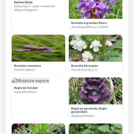
Ballote fétide
Ballota nigra L. subsp. meridionalis
(Béguinot) Béguinot
Brunelle à grandes fleurs
Prunella grandiflora (L.) Scholler
Brunelle commune
Brunelle découpée
Prunella vulgaris L.
Prunella laciniata (L.) L.
Bugle de Genève
Ajuga genevensis L.
Bugle en pyramide, Bugle
pyramidale
Ajuga pyramidalis L.