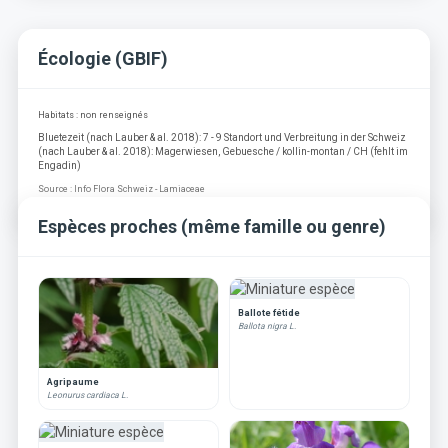
Écologie (GBIF)
Habitats : non renseignés
Bluetezeit (nach Lauber & al. 2018): 7 - 9 Standort und Verbreitung in der Schweiz
(nach Lauber & al. 2018): Magerwiesen, Gebuesche / kollin-montan / CH (fehlt im
Engadin)
Source : Info Flora Schweiz - Lamiaceae
Espèces proches (même famille ou genre)
Ballote fétide
Ballota nigra L.
Agripaume
Leonurus cardiaca L.