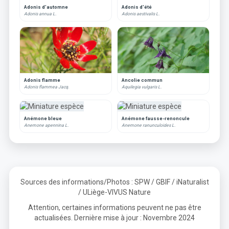
Adonis d'automne
Adonis d'été
Adonis annua L.
Adonis aestivalis L.
Adonis flamme
Ancolie commun
Adonis flammea Jacq.
Aquilegia vulgaris L.
Anémone bleue
Anémone fausse-renoncule
Anemone apennina L.
Anemone ranunculoides L.
Sources des informations/Photos : SPW / GBIF / iNaturalist
/ ULiège-VIVUS Nature
Attention, certaines informations peuvent ne pas être
actualisées. Dernière mise à jour : Novembre 2024