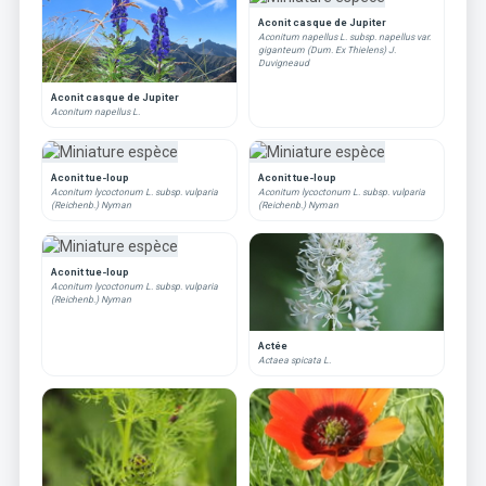
Aconit casque de Jupiter
Aconitum napellus L. subsp. napellus var.
giganteum (Dum. Ex Thielens) J.
Duvigneaud
Aconit casque de Jupiter
Aconitum napellus L.
Aconit tue-loup
Aconit tue-loup
Aconitum lycoctonum L. subsp. vulparia
Aconitum lycoctonum L. subsp. vulparia
(Reichenb.) Nyman
(Reichenb.) Nyman
Aconit tue-loup
Aconitum lycoctonum L. subsp. vulparia
(Reichenb.) Nyman
Actée
Actaea spicata L.