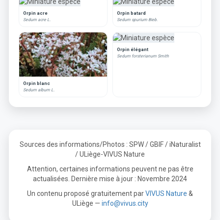
Orpin acre
Orpin batard
Sedum acre L.
Sedum spurium Bieb.
Orpin élégant
Sedum forsterianum Smith
Orpin blanc
Sedum album L.
Sources des informations/Photos : SPW / GBIF / iNaturalist
/ ULiège-VIVUS Nature
Attention, certaines informations peuvent ne pas être
actualisées. Dernière mise à jour : Novembre 2024
Un contenu proposé gratuitement par
VIVUS Nature
&
ULiège —
info@vivus.city