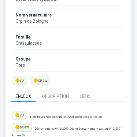
Nom vernaculaire
Orpin de Bologne
Famille
Crassulaceae
Groupe
Flore
lens
lens
VU
DR-GW
ENJEUX
DESCRIPTION
LIENS
lens
VU
Liste Rouge Région: Critères IUCN appliqués à la région -
lens
DR-GW
Décret régional 6/12/2001: Décret Gouvernement Wallon 6/12/2001 -
Annexe6b