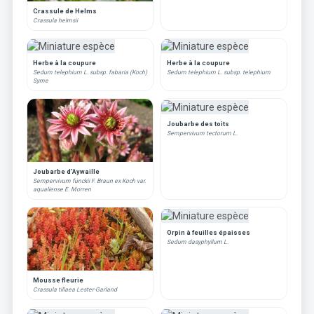
Crassule de Helms
Crassula helmsii
Herbe à la coupure
Herbe à la coupure
Sedum telephium L. subsp. fabaria (Koch)
Sedum telephium L. subsp. telephium
Syme
Joubarbe des toits
Sempervivum tectorum L.
Joubarbe d'Aywaille
Sempervivum funckii F. Braun ex Koch var.
aqualiense E. Morren
Orpin à feuilles épaisses
Sedum dasyphyllum L.
Mousse fleurie
Crassula tillaea Lester-Garland