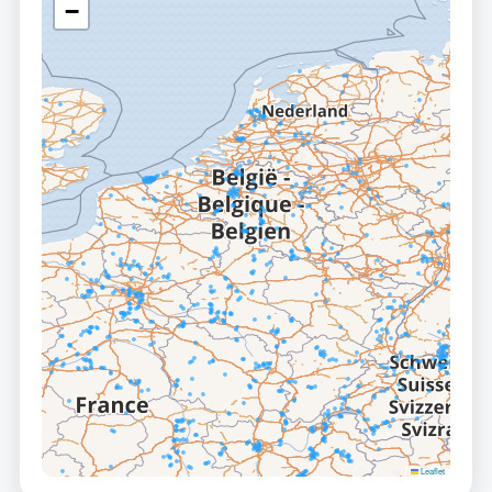
−
Leaflet