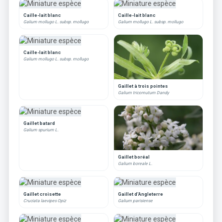
Caille-lait blanc
Caille-lait blanc
Galium mollugo L. subsp. mollugo
Galium mollugo L. subsp. mollugo
Caille-lait blanc
Galium mollugo L. subsp. mollugo
Gaillet à trois pointes
Galium tricornutum Dandy
Gaillet batard
Galium spurium L.
Gaillet boréal
Galium boreale L.
Gaillet croisette
Gaillet d'Angleterre
Cruciata laevipes Opiz
Galium parisiense