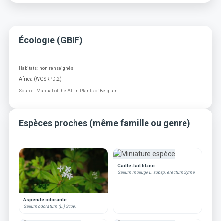
Écologie (GBIF)
Habitats : non renseignés
Africa (WGSRPD:2)
Source : Manual of the Alien Plants of Belgium
Espèces proches (même famille ou genre)
Caille-lait blanc
Galium mollugo L. subsp. erectum Syme
Aspérule odorante
Galium odoratum (L.) Scop.