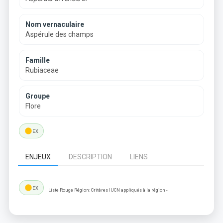
Nom vernaculaire
Aspérule des champs
Famille
Rubiaceae
Groupe
Flore
lens
EX
ENJEUX
DESCRIPTION
LIENS
lens
EX
Liste Rouge Région: Critères IUCN appliqués à la région -