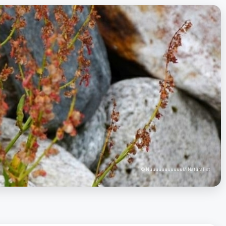
© Nuuuuuuuuuuul/iNaturalist