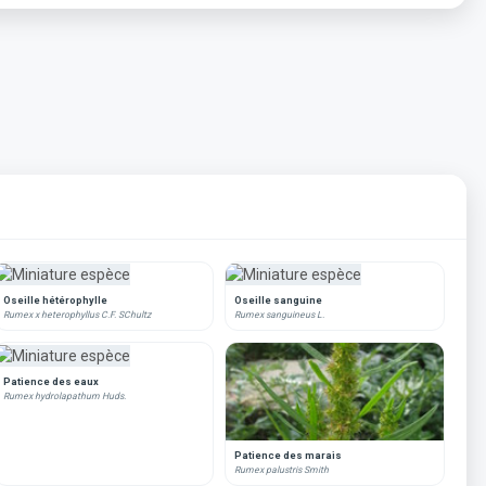
Oseille hétérophylle
Oseille sanguine
Rumex x heterophyllus C.F. SChultz
Rumex sanguineus L.
Patience des eaux
Rumex hydrolapathum Huds.
Patience des marais
Rumex palustris Smith