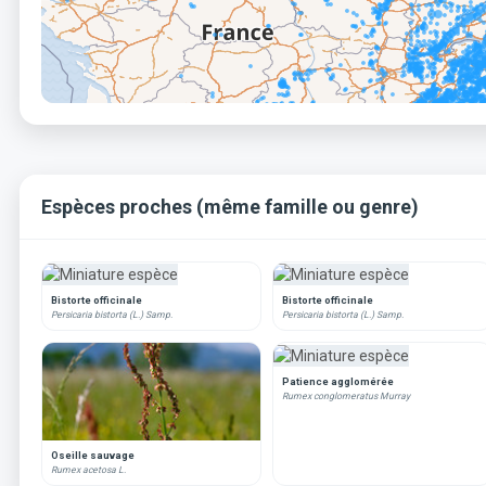
Espèces proches (même famille ou genre)
Bistorte officinale
Bistorte officinale
Persicaria bistorta (L.) Samp.
Persicaria bistorta (L.) Samp.
Patience agglomérée
Rumex conglomeratus Murray
Oseille sauvage
Rumex acetosa L.