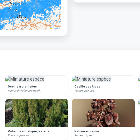
Leaflet
Oseille à oreillettes
Oseille des Alpes
Rumex thyrsiflorus Fingerh.
Rumex alpinus L.
Patience aquatique, Parelle
Patience crépue
Rumex aquaticus L.
Rumex crispus L.