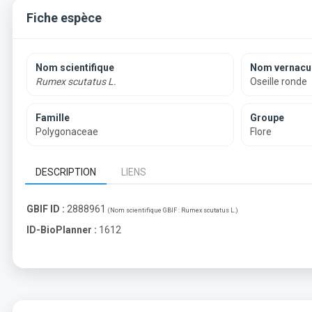
Fiche espèce
Nom scientifique
Nom vernacul
Rumex scutatus L.
Oseille ronde
Famille
Groupe
Polygonaceae
Flore
DESCRIPTION
LIENS
GBIF ID :
2888961
(Nom scientifique GBIF :
Rumex scutatus L.
)
ID-BioPlanner :
1612