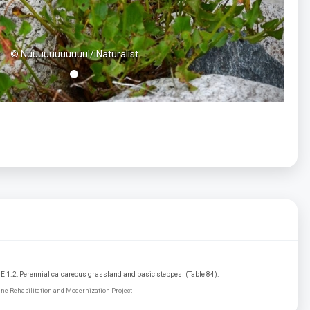
© Nuuuuuuuuuuul/iNaturalist
16; E 1.2: Perennial calcareous grassland and basic steppes; (Table 84).
Line Rehabilitation and Modernization Project