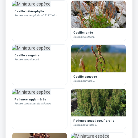
Oseille hétérophylle
Rumex x heterophyllus C.F. SChultz
Oseille ronde
Rumex scutatus L.
Oseille sanguine
Rumex sanguineus L.
Oseille sauvage
Rumex acetosa L.
Patience agglomérée
Rumex conglomeratus Murray
Patience aquatique, Parelle
Rumex aquaticus L.