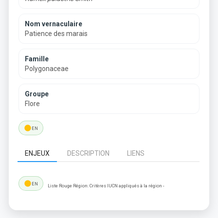
Nom vernaculaire
Patience des marais
Famille
Polygonaceae
Groupe
Flore
lens
EN
ENJEUX
DESCRIPTION
LIENS
lens
EN
Liste Rouge Région: Critères IUCN appliqués à la région -