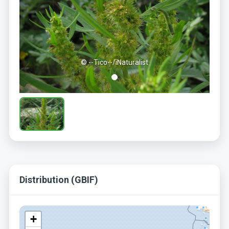
© --Tico--/iNaturalist
Distribution (GBIF)
+