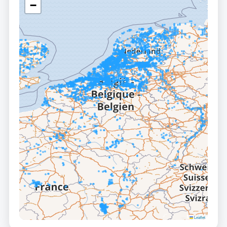
−
Leaflet