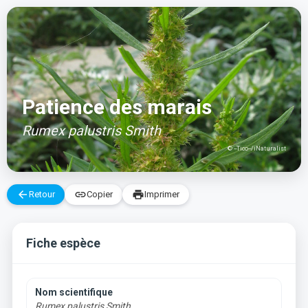
Aller
au
contenu
Patience des marais
Rumex palustris Smith
© --Tico--/iNaturalist
arrow_back
link
print
Retour
Copier
Imprimer
Fiche espèce
Nom scientifique
Rumex palustris Smith