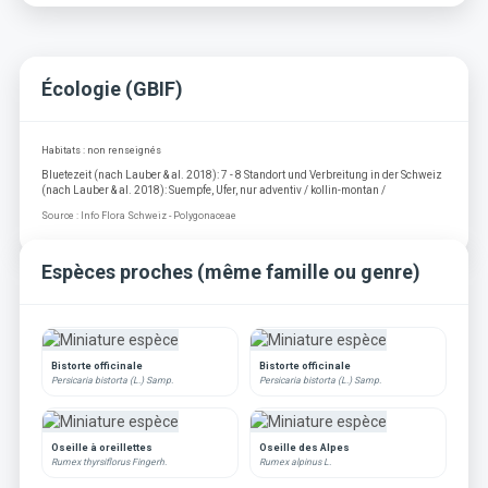
Écologie (GBIF)
Habitats : non renseignés
Bluetezeit (nach Lauber & al. 2018): 7 - 8 Standort und Verbreitung in der Schweiz
(nach Lauber & al. 2018): Suempfe, Ufer, nur adventiv / kollin-montan /
Source : Info Flora Schweiz - Polygonaceae
Espèces proches (même famille ou genre)
Bistorte officinale
Bistorte officinale
Persicaria bistorta (L.) Samp.
Persicaria bistorta (L.) Samp.
Oseille à oreillettes
Oseille des Alpes
Rumex thyrsiflorus Fingerh.
Rumex alpinus L.