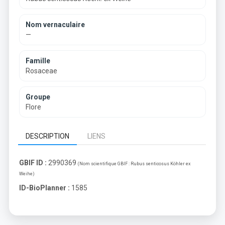
Nom vernaculaire
—
Famille
Rosaceae
Groupe
Flore
DESCRIPTION
LIENS
GBIF ID :
2990369
(Nom scientifique GBIF :
Rubus senticosus Köhler ex
Weihe
)
ID-BioPlanner :
1585