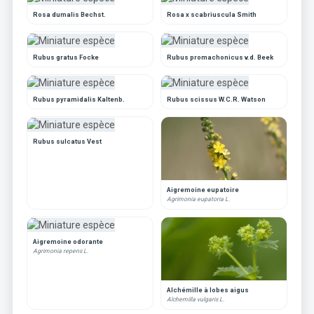
Rosa dumalis Bechst.
Rosa x scabriuscula Smith
Rubus gratus Focke
Rubus promachonicus v.d. Beek
Rubus pyramidalis Kaltenb.
Rubus scissus W.C.R. Watson
Rubus sulcatus Vest
Aigremoine eupatoire
Agrimonia eupatoria L.
Aigremoine odorante
Agrimonia repens L.
Alchémille à lobes aigus
Alchemilla vulgaris L.