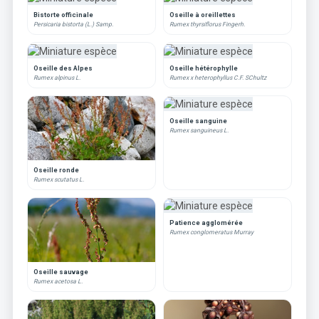
Bistorte officinale
Oseille à oreillettes
Persicaria bistorta (L.) Samp.
Rumex thyrsiflorus Fingerh.
Oseille des Alpes
Oseille hétérophylle
Rumex alpinus L.
Rumex x heterophyllus C.F. SChultz
Oseille sanguine
Rumex sanguineus L.
Oseille ronde
Rumex scutatus L.
Patience agglomérée
Rumex conglomeratus Murray
Oseille sauvage
Rumex acetosa L.