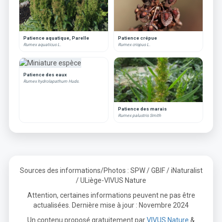
Patience aquatique, Parelle
Patience crépue
Rumex aquaticus L.
Rumex crispus L.
Patience des eaux
Rumex hydrolapathum Huds.
Patience des marais
Rumex palustris Smith
Sources des informations/Photos : SPW / GBIF / iNaturalist
/ ULiège-VIVUS Nature
Attention, certaines informations peuvent ne pas être
actualisées. Dernière mise à jour : Novembre 2024
Un contenu proposé gratuitement par
VIVUS Nature
&