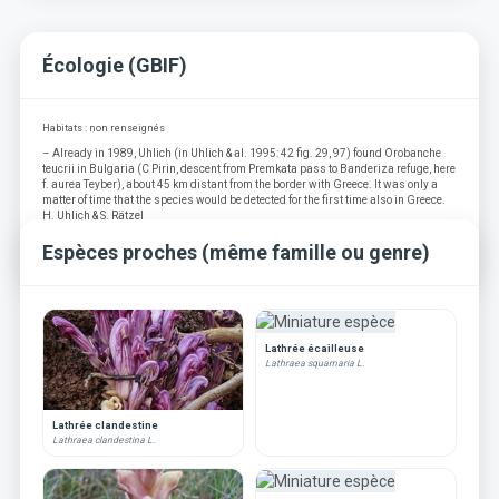
Écologie (GBIF)
Habitats : non renseignés
– Already in 1989, Uhlich (in Uhlich & al. 1995: 42 fig. 29, 97) found Orobanche
teucrii in Bulgaria (C Pirin, descent from Premkata pass to Banderiza refuge, here
f. aurea Teyber), about 45 km distant from the border with Greece. It was only a
matter of time that the species would be detected for the first time also in Greece.
H. Uhlich & S. Rätzel
Source : Euro + Med-Checklist Notulae, 17
Espèces proches (même famille ou genre)
Lathrée écailleuse
Lathraea squamaria L.
Lathrée clandestine
Lathraea clandestina L.