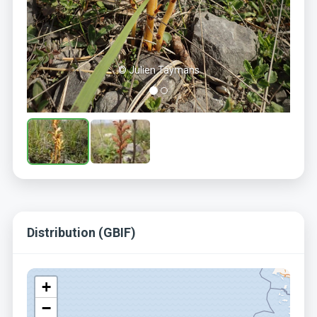
© Julien Taymans
Distribution (GBIF)
+
−