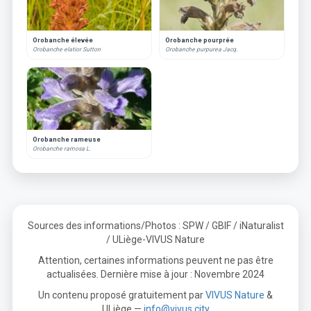
Orobanche élevée
Orobanche pourprée
Orobanche elatior Sutton
Orobanche purpurea Jacq.
Orobanche rameuse
Orobanche ramosa L.
Sources des informations/Photos : SPW / GBIF / iNaturalist
/ ULiège-VIVUS Nature
Attention, certaines informations peuvent ne pas être
actualisées. Dernière mise à jour : Novembre 2024
Un contenu proposé gratuitement par
VIVUS Nature
&
ULiège —
info@vivus.city