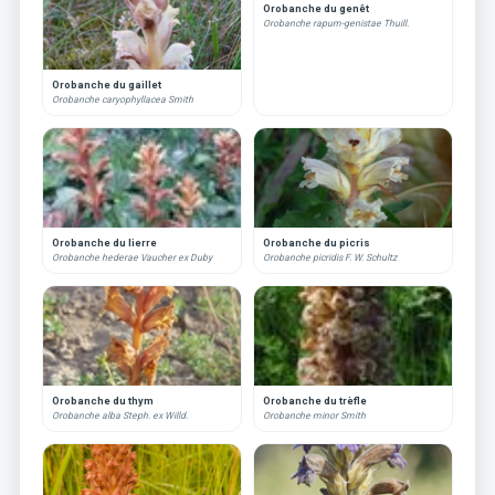
Orobanche du genêt
Orobanche rapum-genistae Thuill.
Orobanche du gaillet
Orobanche caryophyllacea Smith
Orobanche du lierre
Orobanche du picris
Orobanche hederae Vaucher ex Duby
Orobanche picridis F. W. Schultz
Orobanche du thym
Orobanche du trèfle
Orobanche alba Steph. ex Willd.
Orobanche minor Smith