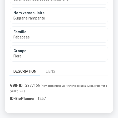
Nom vernaculaire
Bugrane rampante
Famille
Fabaceae
Groupe
Flore
DESCRIPTION
LIENS
GBIF ID :
2977156
(Nom scientifique GBIF :
Ononis spinosa subsp. procurrens
(Wallr.) Briq.
)
ID-BioPlanner :
1257