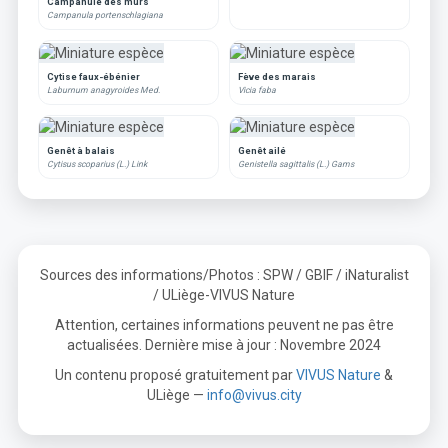
Campanule des murs
Campanula portenschlagiana
Cytise faux-ébénier
Fève des marais
Laburnum anagyroides Med.
Vicia faba
Genêt à balais
Genêt ailé
Cytisus scoparius (L.) Link
Genistella sagittalis (L.) Gams
Sources des informations/Photos : SPW / GBIF / iNaturalist
/ ULiège-VIVUS Nature
Attention, certaines informations peuvent ne pas être
actualisées. Dernière mise à jour : Novembre 2024
Un contenu proposé gratuitement par
VIVUS Nature
&
ULiège —
info@vivus.city