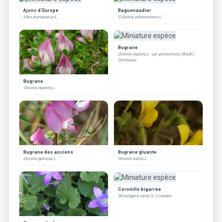
Ajonc d'Europe
Baguenaudier
Ulex europaeus L.
Colutea arborescens L.
Bugrane
Ononis repens L. var. procurrens (Wallr.)
Grintescu
Bugrane
Ononis repens L.
Bugrane des anciens
Bugrane gluante
Ononis spinosa L.
Ononis natrix L.
Coronille bigarrée
Securigera varia (L.) Lassen