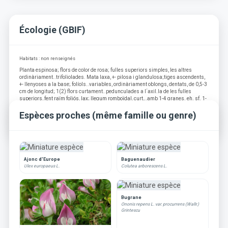
Écologie (GBIF)
Habitats : non renseignés
Planta espinosa; flors de color de rosa; fulles superiors simples, les altres
ordinàriament..trifoliolades. Mata laxa, +- pilosa i glandulosa;tiges ascendents,
+- llenyoses a la base; folíols..variables, ordinàriament oblongs, dentats, de 0,5-3
cm de longitud; 1(2) flors curtament..pedunculades a l´axil.la de les fulles
superiors, fent raïm foliós, lax; llegum romboïdal, curt,..amb 1-4 granes. eh. sf. 1-
6 dm.IV-X.
Espèces proches (même famille ou genre)
Source : Mimosaceae & Papilionaceae Fl. Paisös Catalans
Ajonc d'Europe
Baguenaudier
Ulex europaeus L.
Colutea arborescens L.
Bugrane
Ononis repens L. var. procurrens (Wallr.)
Grintescu