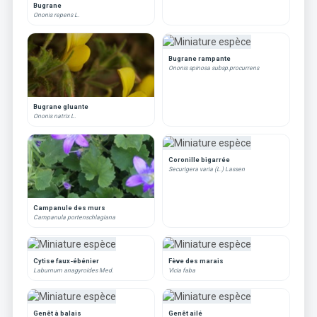
Bugrane
Ononis repens L.
Bugrane rampante
Ononis spinosa subsp.procurrens
Bugrane gluante
Ononis natrix L.
Coronille bigarrée
Securigera varia (L.) Lassen
Campanule des murs
Campanula portenschlagiana
Cytise faux-ébénier
Fève des marais
Laburnum anagyroides Med.
Vicia faba
Genêt à balais
Genêt ailé