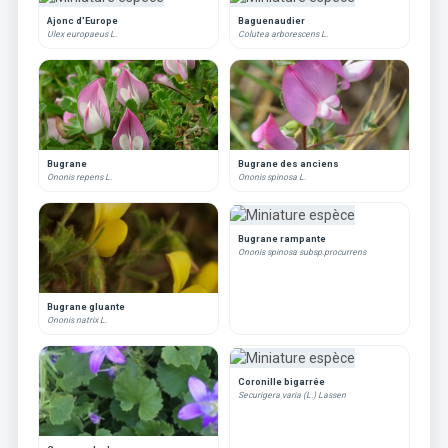
Ajonc d'Europe
Baguenaudier
Ulex europaeus L.
Colutea arborescens L.
Bugrane
Bugrane des anciens
Ononis repens L.
Ononis spinosa L.
Bugrane rampante
Ononis spinosa subsp.procurrens
Bugrane gluante
Ononis natrix L.
Coronille bigarrée
Securigera varia (L.) Lassen