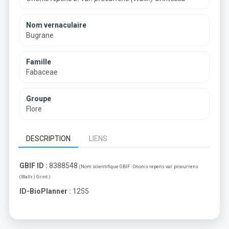
Nom vernaculaire
Bugrane
Famille
Fabaceae
Groupe
Flore
DESCRIPTION
LIENS
GBIF ID :
8388548
(Nom scientifique GBIF :
Ononis repens var. procurrens
(Wallr.) Grint.
)
ID-BioPlanner :
1255