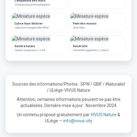
Campanule des murs
Campanula portenschlagiana
Cytise faux-ébénier
Fève des marais
Laburnum anagyroides Med.
Vicia faba
Genêt à balais
Genêt ailé
Cytisus scoparius (L.) Link
Genistella sagittalis (L.) Gams
Sources des informations/Photos : SPW / GBIF / iNaturalist
/ ULiège-VIVUS Nature
Attention, certaines informations peuvent ne pas être
actualisées. Dernière mise à jour : Novembre 2024
Un contenu proposé gratuitement par
VIVUS Nature
&
ULiège —
info@vivus.city