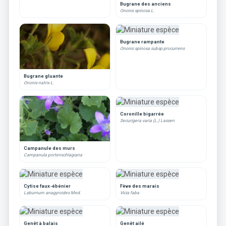
Bugrane des anciens
Ononis spinosa L.
Bugrane rampante
Ononis spinosa subsp.procurrens
Bugrane gluante
Ononis natrix L.
Coronille bigarrée
Securigera varia (L.) Lassen
Campanule des murs
Campanula portenschlagiana
Cytise faux-ébénier
Fève des marais
Laburnum anagyroides Med.
Vicia faba
Genêt à balais
Genêt ailé