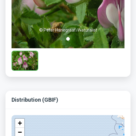
© Peter Hanegraaf/iNaturalist
Distribution (GBIF)
+
−