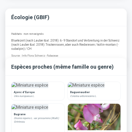
Écologie (GBIF)
Habitats : non renseignés
Bluetezeit (nach Lauber & al. 2018): 6 - 9 Standort und Verbreitung in der Schweiz
(nach Lauber & al. 2018): Trockenrasen, aber auch Riedwiesen / kollin-montan (-
subalpin) / CH
Source : Info Flora Schweiz - Fabaceae
Espèces proches (même famille ou genre)
Ajonc d'Europe
Baguenaudier
Ulex europaeus L.
Colutea arborescens L.
Bugrane
Ononis repens L. var. procurrens (Wallr.)
Grintescu