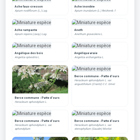
Ache faux-cresson
Ache inondée
Apium nodiflorum (L.) Lag.
Apium inundatum (L.) Reichenb. f.
Ache rampante
Aneth
Apium repens (Jacq.) Lag.
Anethum graveolens L.
Angélique des bois
Angélique vraie
Angelica sylvestris L.
Angelica archangelica L.
Berce commune - Patte d'ours
Heracleum sphondylium L. var.
angustifolium (Crantz) C.C. Gmel.
Berce commune - Patte d'ours
Heracleum sphondylium L.
Berce commune - Patte d'ours
Berce commune - Patte d'ours
Heracleum sphondylium L. var.
Heracleum sphondylium L. var.
sphondylium
stenophyllum (Gaudin) Moritzi