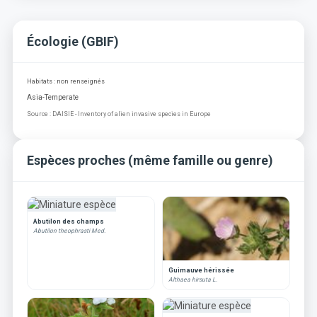
Écologie (GBIF)
Habitats : non renseignés
Asia-Temperate
Source : DAISIE - Inventory of alien invasive species in Europe
Espèces proches (même famille ou genre)
Abutilon des champs
Abutilon theophrasti Med.
Guimauve hérissée
Althaea hirsuta L.