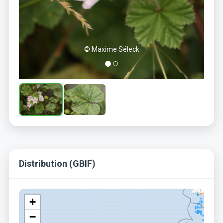
© Maxime Séleck
Distribution (GBIF)
+
−