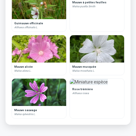
Mauve à petites feuilles
Malva pusilla Smith
Guimauve officinale
Althaea officinalis L.
Mauve alcée
Mauve musquée
Malva alcea L.
Malva moschata L.
Rose trémière
Althaea rosea
Mauve sauvage
Malva sylvestris L.