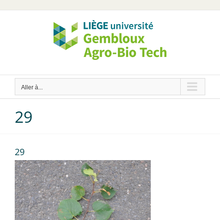
Passer
au
contenu
Aller à...
29
29