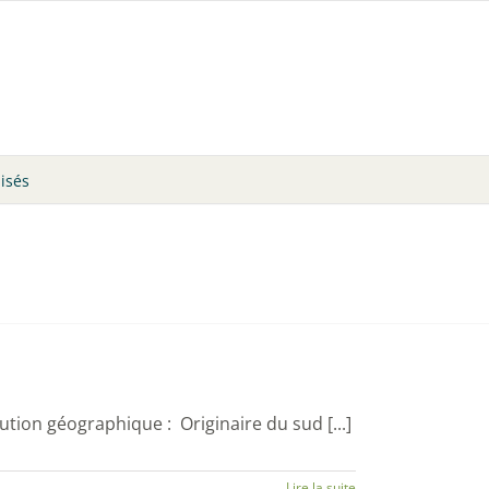
lisés
ion géographique : Originaire du sud [...]
Lire la suite