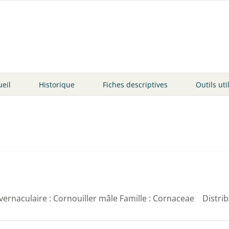
ueil
Historique
Fiches descriptives
Outils uti
aculaire : Cornouiller mâle Famille : Cornaceae Distribut