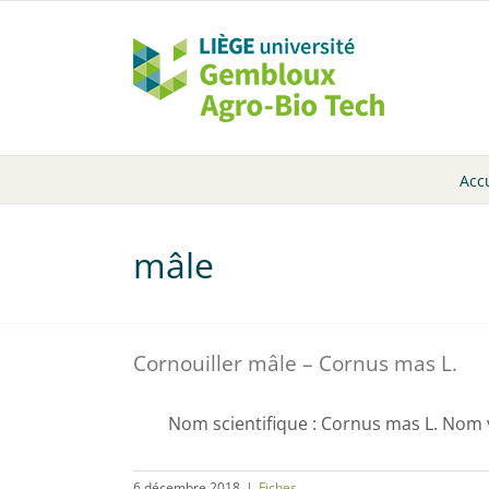
Passer
au
contenu
Acc
mâle
Cornouiller mâle – Cornus mas L.
Nom scientifique : Cornus mas L. Nom vern
6 décembre 2018
|
Fiches