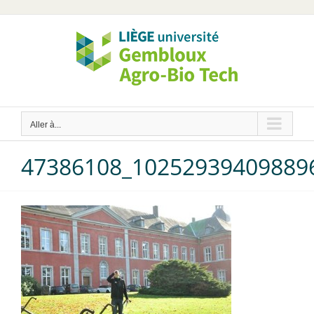
Passer
au
contenu
Aller à...
47386108_10252939409889