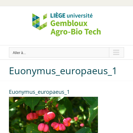
Passer
au
contenu
Aller à...
Euonymus_europaeus_1
Euonymus_europaeus_1