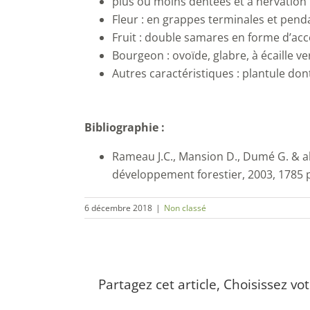
plus ou moins dentées et à nervation
Fleur : en grappes terminales et pend
Fruit : double samares en forme d’acc
Bourgeon : ovoïde, glabre, à écaille v
Autres caractéristiques : plantule dont
Bibliographie :
Rameau J.C., Mansion D., Dumé G. & a
développement forestier, 2003, 1785 
6 décembre 2018
|
Non classé
Partagez cet article, Choisissez vo