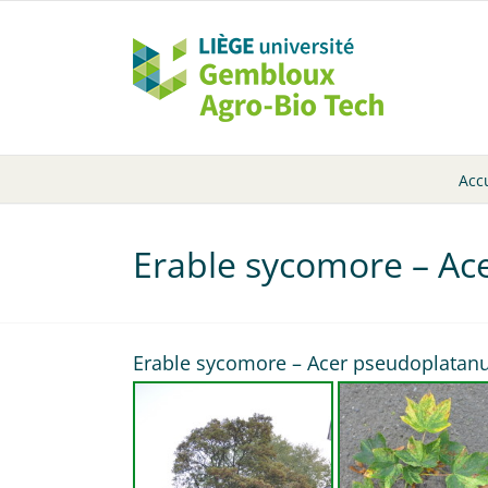
Passer
au
contenu
Acc
Erable sycomore – Ac
Erable sycomore – Acer pseudoplatanu