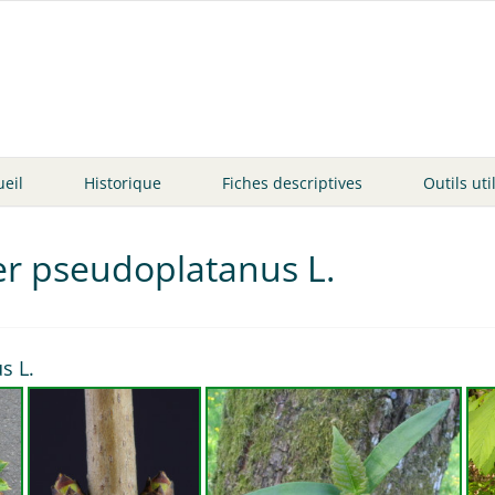
ueil
Historique
Fiches descriptives
Outils uti
er pseudoplatanus L.
s L.