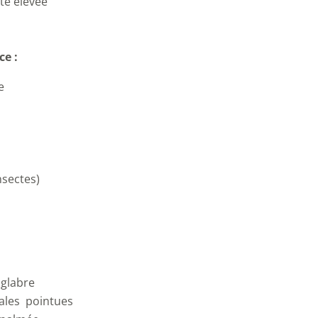
té élevée
ce :
e
nsectes)
glabre
ales
pointues