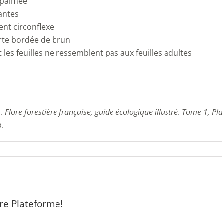
 palmée
antes
ent circonflexe
erte bordée de brun
 les feuilles ne ressemblent pas aux feuilles adultes
l.
Flore forestière française, guide écologique illustré
.
Tome 1, Pla
p.
tre Plateforme!