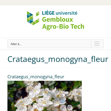
Passer
au
contenu
Aller à...
Crataegus_monogyna_fleur
Crataegus_monogyna_fleur